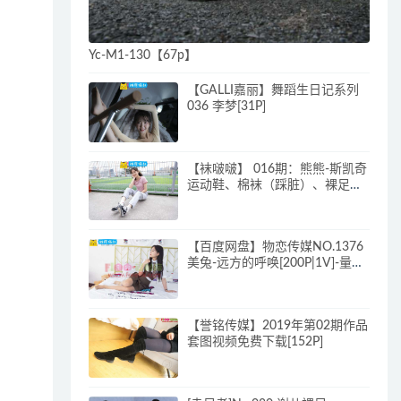
Yc-M1-130【67p】
【GALLI嘉丽】舞蹈生日记系列
036 李梦[31P]
【袜啵啵】 016期：熊熊-斯凯奇
运动鞋、棉袜（踩脏）、裸足
（超好看呀） 常规加长版
[148P|1V]
【百度网盘】物恋传媒NO.1376
美兔-远方的呼唤[200P|1V]-量贩
式学妹套图视频网盘共享站
【誉铭传媒】2019年第02期作品
套图视频免费下载[152P]