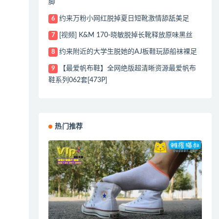
脚
约来万粉小网红脱掉夏日短靴激情舔舐美足
6
[视频] K&M 170-晓敏脱掉长靴释放原味黑丝
7
约来附近的大学生脱她的AJ板鞋玩舔船袜裸足
8
【最爱帆布鞋】全网绝版超清晰资源最爱帆布
9
鞋系列062套[473P]
热门推荐