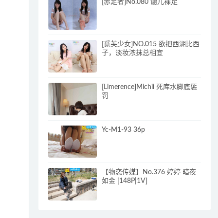
[赤足者]No.080 谢儿裸足
[觅芙少女]NO.015 欲把西湖比西
子，淡妆浓抹总相宜
[Limerence]Michii 死库水脚底惩
罚
Yc-M1-93 36p
【物恋传媒】No.376 婷婷 暗夜
如金 [148P|1V]