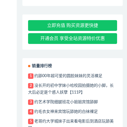
立即充值 购买资源更快捷
开通会员 享受全站资源特价优惠
销量排行榜
约舔00年超可爱的圆脸妹妹的灵活裸足
1
没长开的初中学妹小哈校园拍摄她的小脚，长
2
大后必定是个惑人妖孽【111P】
约艺术学院细腿班花小姐姐宾馆舔脚
3
约毛衣女神来宾馆玩舔她的白袜裸足
4
老哥约大学城妹子出来看电影后到酒店玩舔美
5